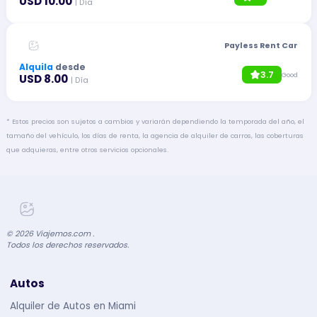
USD 10.00
| Día
Payless Rent Car
Alquila
desde
3.7
Good
USD 8.00
| Día
* Estos precios son sujetos a cambios y variarán dependiendo la temporada del año, el
tamaño del vehículo, los días de renta, la agencia de alquiler de carros, las coberturas
que adquieras, entre otros servicios opcionales.
©
2026
Viajemos.com .
Todos los derechos reservados.
Autos
Alquiler de Autos en Miami