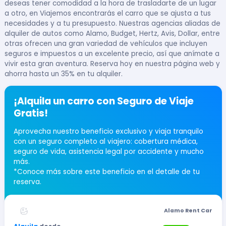
deseas tener comodidad a la hora de trasladarte de un lugar
a otro, en Viajemos encontrarás el carro que se ajusta a tus
necesidades y a tu presupuesto. Nuestras agencias aliadas de
alquiler de autos como Alamo, Budget, Hertz, Avis, Dollar, entre
otras ofrecen una gran variedad de vehículos que incluyen
seguros e impuestos a un excelente precio, así que anímate a
vivir esta gran aventura. Reserva hoy en nuestra página web y
ahorra hasta un 35% en tu alquiler.
¡Alquila un carro con Seguro de Viaje
Gratis!
Aprovecha nuestro beneficio exclusivo y viaja tranquilo
con un seguro completo al viajero: cobertura médica,
seguro de vida, asistencia legal por accidente y mucho
más.
*Conoce más sobre este beneficio en el detalle de tu
reserva.
Alamo Rent Car