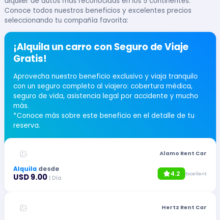
alquiler de autos más reconocidas en los 5 continentes.
Conoce todos nuestros beneficios y excelentes precios
seleccionando tu compañía favorita:
¡Alquila un carro con Seguro de Viaje
Gratis!
Aprovecha nuestro beneficio exclusivo y viaja tranquilo
con un seguro completo al viajero: cobertura médica,
seguro de vida, asistencia legal por accidente y mucho
más.
*Conoce más sobre este beneficio en el detalle de tu
reserva.
Alamo Rent Car
Alquila
desde
4.2
Excellent
USD 9.00
| Día
Hertz Rent Car