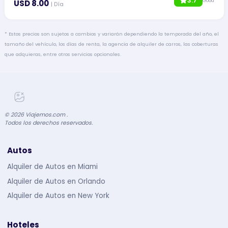
3.7
Good
USD 8.00
| Día
* Estos precios son sujetos a cambios y variarán dependiendo la temporada del año, el
tamaño del vehículo, los días de renta, la agencia de alquiler de carros, las coberturas
que adquieras, entre otros servicios opcionales.
©
2026
Viajemos.com .
Todos los derechos reservados.
Autos
Alquiler de Autos en Miami
Alquiler de Autos en Orlando
Alquiler de Autos en New York
Hoteles