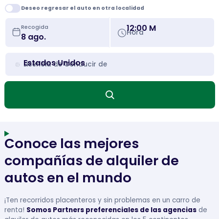
Deseo regresar el auto en otra localidad
12:00 M
Recogida
Hora
Estados Unidos
Licencia de Conducir de
Conoce las mejores
compañías de alquiler de
autos en el mundo
¡Ten recorridos placenteros y sin problemas en un carro de
renta!
Somos Partners preferenciales de las agencias
de