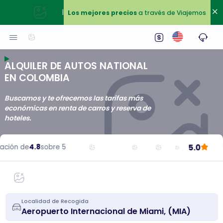
|
Los mejores precios
a través de Viajemos
ALQUILER DE AUTOS NATIONAL
EN COLOMBIA
Buscamos y te ofrecemos las tarifas más
económicas en renta de carros y reserva de
hoteles.
5.0
ción de
4.8
sobre 5
Localidad de Recogida