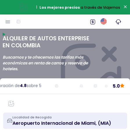
|
Los mejores precios
a través de Viajemos
ALQUILER DE AUTOS ENTERPRISE
EN COLOMBIA
Buscamos y te ofrecemos las tarifas más
económicas en renta de carros y reserva de
hoteles.
5.0
ación de
4.8
sobre 5
Localidad de Recogida