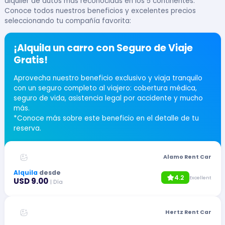
alquiler de autos más reconocidas en los 5 continentes.
Conoce todos nuestros beneficios y excelentes precios
seleccionando tu compañía favorita:
¡Alquila un carro con Seguro de Viaje
Gratis!
Aprovecha nuestro beneficio exclusivo y viaja tranquilo
con un seguro completo al viajero: cobertura médica,
seguro de vida, asistencia legal por accidente y mucho
más.
*Conoce más sobre este beneficio en el detalle de tu
reserva.
Alamo Rent Car
Alquila
desde
4.2
Excellent
USD 9.00
| Día
Hertz Rent Car