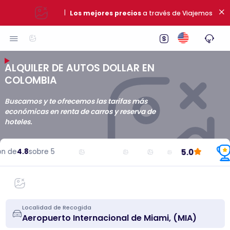
|
Los mejores precios
a través de Viajemos
ALQUILER DE AUTOS DOLLAR EN
COLOMBIA
Buscamos y te ofrecemos las tarifas más
económicas en renta de carros y reserva de
hoteles.
5.0
 de
4.8
sobre 5
Localidad de Recogida