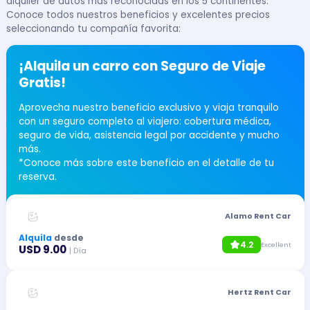
alquiler de autos más reconocidas en los 5 continentes.
Conoce todos nuestros beneficios y excelentes precios
seleccionando tu compañía favorita:
¡Alquila un carro con Seguro de Viaje
Gratis!
Aprovecha nuestro beneficio exclusivo y viaja tranquilo
con un seguro completo al viajero: cobertura médica,
seguro de vida, asistencia legal por accidente y mucho
más.
*Conoce más sobre este beneficio en el detalle de tu
reserva.
Alamo Rent Car
Alquila
desde
4.2
Excellent
USD 9.00
| Día
Hertz Rent Car