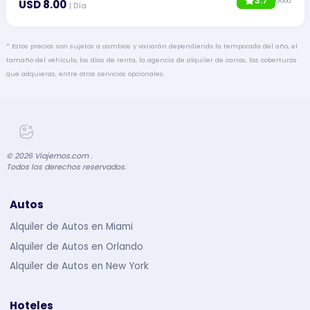
3.7
Good
USD 8.00
| Día
* Estos precios son sujetos a cambios y variarán dependiendo la temporada del año, el
tamaño del vehículo, los días de renta, la agencia de alquiler de carros, las coberturas
que adquieras, entre otros servicios opcionales.
©
2026
Viajemos.com .
Todos los derechos reservados.
Autos
Alquiler de Autos en Miami
Alquiler de Autos en Orlando
Alquiler de Autos en New York
Hoteles