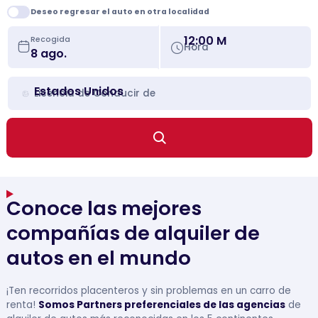
Deseo regresar el auto en otra localidad
12:00 M
Recogida
Hora
Estados Unidos
Licencia de Conducir de
Conoce las mejores
compañías de alquiler de
autos en el mundo
¡Ten recorridos placenteros y sin problemas en un carro de
renta!
Somos Partners preferenciales de las agencias
de