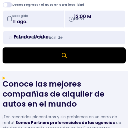
Deseo regresar el auto en otra localidad
12:00 M
Recogida
Hora
Estados Unidos
Licencia de Conducir de
Conoce las mejores
compañías de alquiler de
autos en el mundo
¡Ten recorridos placenteros y sin problemas en un carro de
renta!
Somos Partners preferenciales de las agencias
de