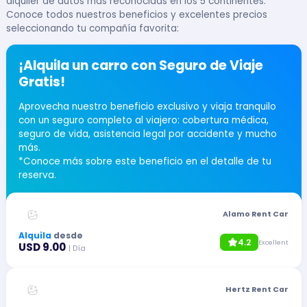
alquiler de autos más reconocidas en los 5 continentes.
Conoce todos nuestros beneficios y excelentes precios
seleccionando tu compañía favorita:
¡Alquila un carro con Seguro de Viaje
Gratis!
Aprovecha nuestro beneficio exclusivo y viaja tranquilo
con un seguro completo al viajero: cobertura médica,
seguro de vida, asistencia legal por accidente y mucho
más.
*Conoce más sobre este beneficio en el detalle de tu
reserva.
Alamo Rent Car
Alquila
desde
4.2
Excellent
USD 9.00
| Día
Hertz Rent Car