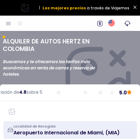
|
Los mejores precios
a través de Viajemos
ALQUILER DE AUTOS HERTZ EN
COLOMBIA
Buscamos y te ofrecemos las tarifas más
económicas en renta de carros y reserva de
hoteles.
5.0
ción de
4.8
sobre 5
Localidad de Recogida