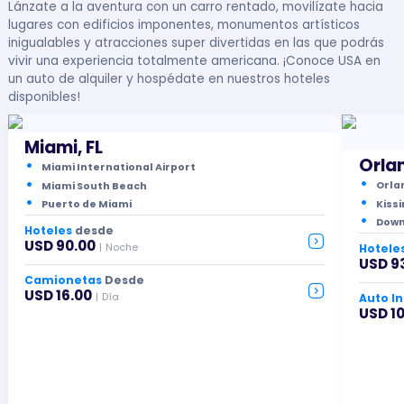
Lánzate a la aventura con un carro rentado, movilízate hacia
lugares con edificios imponentes, monumentos artísticos
inigualables y atracciones super divertidas en las que podrás
vivir una experiencia totalmente americana. ¡Conoce USA en
un auto de alquiler y hospédate en nuestros hoteles
disponibles!
Miami, FL
Orlan
Miami International Airport
Orla
Miami South Beach
Kiss
Puerto de Miami
Down
Hoteles
desde
USD 90.00
|
Noche
Hotele
USD 9
Camionetas
Desde
USD 16.00
|
Día
Auto I
USD 10