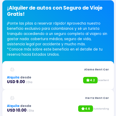
¡Alquiler de autos con Seguro de Viaje
Gratis!
¡Ponte las pilas a reservar rápido! Aprovecha nuestro
beneficio exclusivo para colombianos y sé un turista
tranquilo accediendo a un seguro completo al viajero sin
gastar nada: cobertura médica, seguro de vida,
asistencia legal por accidente y mucho más.
*Conoce más sobre este beneficio en el detalle de tu
reserva hacia Estados Unidos.
Alamo Rent Car
Alquila
desde
4.2
Excellent
USD 9.00
| Día
Hertz Rent Car
Alquila
desde
4.6
Outstanding
USD 10.00
| Día