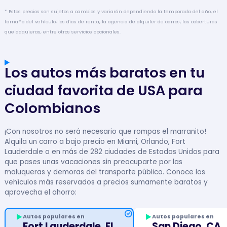
* Estos precios son sujetos a cambios y variarán dependiendo la temporada del año, el
tamaño del vehículo, los días de renta, la agencia de alquiler de carros, las coberturas
que adquieras, entre otros servicios opcionales.
Los autos más baratos en tu
ciudad favorita de USA para
Colombianos
¡Con nosotros no será necesario que rompas el marranito!
Alquila un carro a bajo precio en Miami, Orlando, Fort
Lauderdale o en más de 282 ciudades de Estados Unidos para
que pases unas vacaciones sin preocuparte por las
maluqueras y demoras del transporte público. Conoce los
vehículos más reservados a precios sumamente baratos y
aprovecha el ahorro:
Autos populares en
Autos populares en
Fort Lauderdale, FL
San Diego, CA