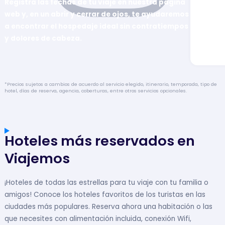
Registra las fechas de tu viaje en nuestra página
web y, en un abrir y cerrar de ojos, te ayudaremos
a encontrar el hospedaje ideal sin contratiempos
y dolores de cabeza.
*Precios sujetos a cambios de acuerdo al servicio elegido, itinerario, temporada, tipo de
hotel, días de reserva, agencia, coberturas, entre otros servicios opcionales.
Hoteles más reservados en
Viajemos
¡Hoteles de todas las estrellas para tu viaje con tu familia o
amigos! Conoce los hoteles favoritos de los turistas en las
ciudades más populares. Reserva ahora una habitación o las
que necesites con alimentación incluida, conexión Wifi,