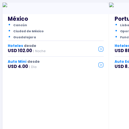
México
Port
Cancún
Lisb
Ciudad de México
Opor
Guadalajara
Func
Hoteles
desde
Hotele
USD 102.00
USD 8
|
Noche
Auto Mini
desde
Auto E
USD 4.00
USD 8
|
Día