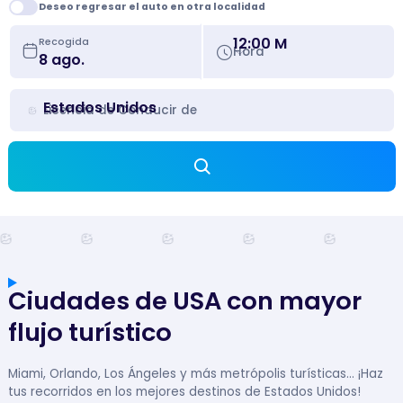
Deseo regresar el auto en otra localidad
12:00 M
Recogida
Hora
Estados Unidos
Licencia de Conducir de
Ciudades de USA con mayor
flujo turístico
Miami, Orlando, Los Ángeles y más metrópolis turísticas... ¡Haz
tus recorridos en los mejores destinos de Estados Unidos!