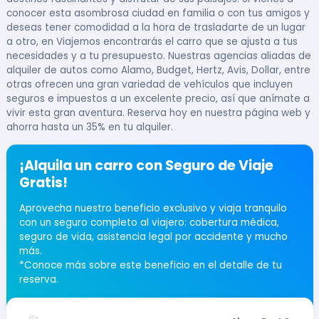
conocer esta asombrosa ciudad en familia o con tus amigos y
deseas tener comodidad a la hora de trasladarte de un lugar
a otro, en Viajemos encontrarás el carro que se ajusta a tus
necesidades y a tu presupuesto. Nuestras agencias aliadas de
alquiler de autos como Alamo, Budget, Hertz, Avis, Dollar, entre
otras ofrecen una gran variedad de vehículos que incluyen
seguros e impuestos a un excelente precio, así que anímate a
vivir esta gran aventura. Reserva hoy en nuestra página web y
ahorra hasta un 35% en tu alquiler.
¡Alquila un carro con Seguro de Viaje
Gratis!
Aprovecha nuestro beneficio exclusivo y viaja tranquilo
con un seguro completo al viajero: cobertura médica,
seguro de vida, asistencia legal por accidente y mucho
más.
*Conoce más sobre este beneficio en el detalle de tu
reserva.