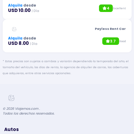
Alquila
desde
4
Excellent
USD 10.00
| Día
Payless Rent Car
Alquila
desde
3.7
Good
USD 8.00
| Día
* Estos precios son sujetos a cambios y variarán dependiendo la temporada del año, el
tamaño del vehículo, los días de renta, la agencia de alquiler de carros, las coberturas
que adquieras, entre otros servicios opcionales.
©
2026
Viajemos.com .
Todos los derechos reservados.
Autos