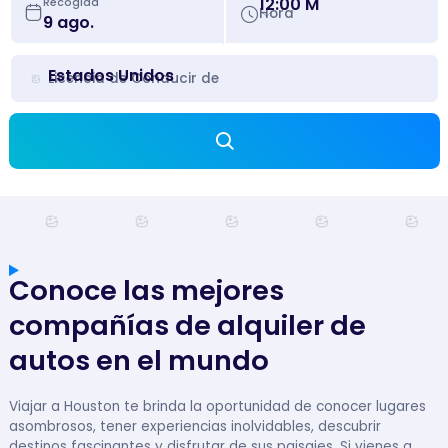
12:00 M
Recogida
Hora
Estados Unidos
Licencia de Conducir de
Conoce las mejores
compañías de alquiler de
autos en el mundo
Viajar a Houston te brinda la oportunidad de conocer lugares
asombrosos, tener experiencias inolvidables, descubrir
destinos fascinantes y disfrutar de sus paisajes. Si vienes a