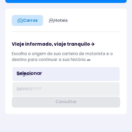
Carros
Hoteis
Viaje informado, viaje tranquilo ✈️
Escolha a origem da sua carteira de motorista e o
destino para continuar a sua história 🚗
Selecionar
Origem
Selecionar
Destino
Consultar