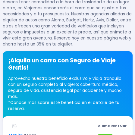
deseas tener comodidad a la hora de trasladarte de un lugar
a otro, en Viajemos encontrarás el carro que se ajusta a tus
necesidades y a tu presupuesto. Nuestras agencias aliadas de
alquiler de autos como Alamo, Budget, Hertz, Avis, Dollar, entre
otras ofrecen una gran variedad de vehículos que incluyen
seguros e impuestos a un excelente precio, así que anímate a
vivir esta gran aventura. Reserva hoy en nuestra página web y
ahorra hasta un 35% en tu alquiler.
¡Alquila un carro con Seguro de Viaje
Gratis!
Aprovecha nuestro beneficio exclusivo y viaja tranquilo
con un seguro completo al viajero: cobertura médica,
seguro de vida, asistencia legal por accidente y mucho
más.
*Conoce más sobre este beneficio en el detalle de tu
reserva.
Alamo Rent Car