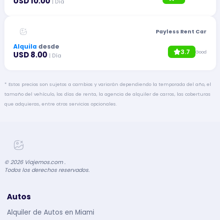
USD 10.00
| Día
Payless Rent Car
Alquila
desde
3.7
Good
USD 8.00
| Día
* Estos precios son sujetos a cambios y variarán dependiendo la temporada del año, el
tamaño del vehículo, los días de renta, la agencia de alquiler de carros, las coberturas
que adquieras, entre otros servicios opcionales.
©
2026
Viajemos.com .
Todos los derechos reservados.
Autos
Alquiler de Autos en Miami